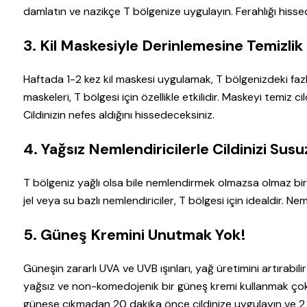
damlatın ve nazikçe T bölgenize uygulayın. Ferahlığı hisse
3. Kil Maskesiyle Derinlemesine Temizlik
Haftada 1-2 kez kil maskesi uygulamak, T bölgenizdeki fazla 
maskeleri, T bölgesi için özellikle etkilidir. Maskeyi temiz c
Cildinizin nefes aldığını hissedeceksiniz.
4. Yağsız Nemlendiricilerle Cildinizi Sus
T bölgeniz yağlı olsa bile nemlendirmek olmazsa olmaz bir
jel veya su bazlı nemlendiriciler, T bölgesi için idealdir. N
5. Güneş Kremini Unutmak Yok!
Güneşin zararlı UVA ve UVB ışınları, yağ üretimini artırabili
yağsız ve non-komedojenik bir güneş kremi kullanmak çok 
güneşe çıkmadan 20 dakika önce cildinize uygulayın ve 2 s