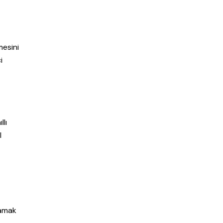
mesini
i
llı
l
mamak