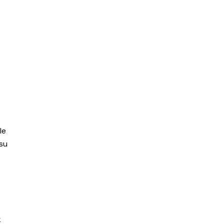
e
le
 su
k