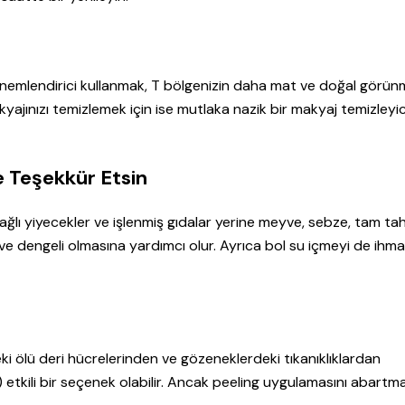
 nemlendirici kullanmak, T bölgenizin daha mat ve doğal görün
yajınızı temizlemek için ise mutlaka nazik bir makyaj temizleyic
ze Teşekkür Etsin
Yağlı yiyecekler ve işlenmiş gıdalar yerine meyve, sebze, tam tahı
lı ve dengeli olmasına yardımcı olur. Ayrıca bol su içmeyi de ihma
i ölü deri hücrelerinden ve gözeneklerdeki tıkanıklıklardan
 etkili bir seçenek olabilir. Ancak peeling uygulamasını abart