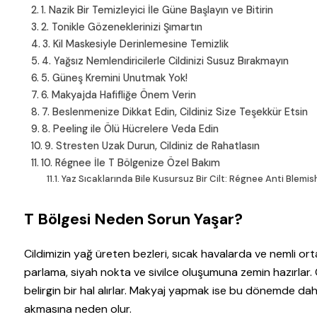
1. Nazik Bir Temizleyici İle Güne Başlayın ve Bitirin
2. Tonikle Gözeneklerinizi Şımartın
3. Kil Maskesiyle Derinlemesine Temizlik
4. Yağsız Nemlendiricilerle Cildinizi Susuz Bırakmayın
5. Güneş Kremini Unutmak Yok!
6. Makyajda Hafifliğe Önem Verin
7. Beslenmenize Dikkat Edin, Cildiniz Size Teşekkür Etsin
8. Peeling ile Ölü Hücrelere Veda Edin
9. Stresten Uzak Durun, Cildiniz de Rahatlasın
10. Régnee İle T Bölgenize Özel Bakım
Yaz Sıcaklarında Bile Kusursuz Bir Cilt: Régnee Anti Blemish
T Bölgesi Neden Sorun Yaşar?
Cildimizin yağ üreten bezleri, sıcak havalarda ve nemli or
parlama, siyah nokta ve sivilce oluşumuna zemin hazırlar.
belirgin bir hal alırlar. Makyaj yapmak ise bu dönemde daha 
akmasına neden olur.