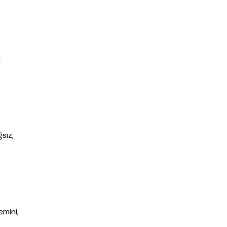
l
sız,
emini,