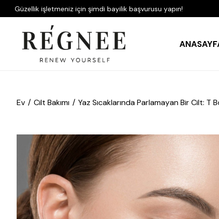
Güzellik işletmeniz için şimdi bayilik başvurusu yapın!
ANASAYF
Ev
Cilt Bakımı
Yaz Sıcaklarında Parlamayan Bir Cilt: T 