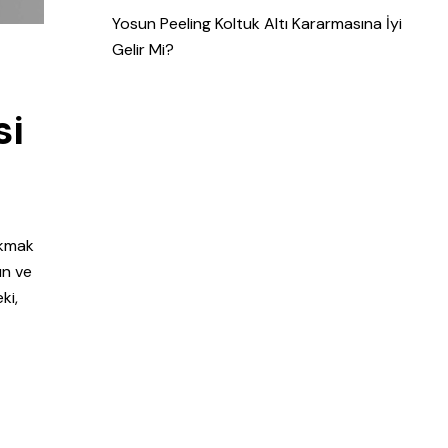
Yosun Peeling Koltuk Altı Kararmasına İyi
Gelir Mi?
si
akmak
un ve
ki,