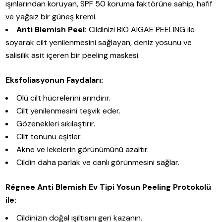
ışınlarından koruyan, SPF 50 koruma faktörüne sahip, hafif
ve yağsız bir güneş kremi.
Anti Blemish Peel:
Cildinizi BIO AlGAE PEELING ile
soyarak cilt yenilenmesini sağlayan, deniz yosunu ve
salisilik asit içeren bir peeling maskesi.
Eksfoliasyonun Faydaları:
Ölü cilt hücrelerini arındırır.
Cilt yenilenmesini teşvik eder.
Gözenekleri sıkılaştırır.
Cilt tonunu eşitler.
Akne ve lekelerin görünümünü azaltır.
Cildin daha parlak ve canlı görünmesini sağlar.
Régnee Anti Blemish Ev Tipi Yosun Peeling Protokolü
ile:
Cildinizin doğal ışıltısını geri kazanın.