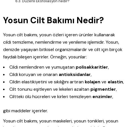
Düzenli Eksfoliasyon nedir?
Yosun Cilt Bakımı Nedir?
Yosun cilt bakımı, yosun özleri içeren ürünler kullanarak
cildi temizleme, nemlendirme ve yenileme işlemidir. Yosun,
denizde yaşayan bitkisel organizmalardır ve cilt için birçok
faydalı bileşen içerirler. Örneğin, yosunlar:
Cildi nemlendiren ve yumuşatan
polisakkaritler
,
Cildi koruyan ve onaran
antioksidanlar
,
Cildin elastikiyetini ve sıkılığını artıran
kolajen
ve
elastin
,
Cilt tonunu eşitleyen ve lekeleri azaltan
pigmentler
,
Ciltteki ölü hücreleri ve kirleri temizleyen
enzimler
,
gibi maddeler içerirler.
Yosun cilt bakımı, yosun maskeleri, yosun tonikleri, yosun