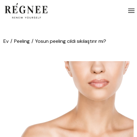
İçeriğe
atla
Ev
Peeling
Yosun peeling cildi sıkılaştırır mı?