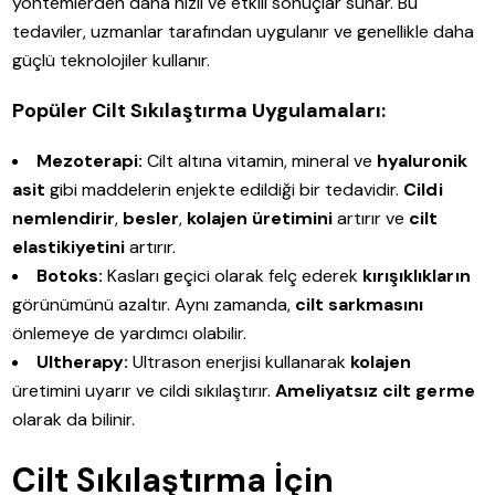
yöntemlerden daha hızlı ve etkili sonuçlar sunar. Bu
tedaviler, uzmanlar tarafından uygulanır ve genellikle daha
güçlü teknolojiler kullanır.
Popüler Cilt Sıkılaştırma Uygulamaları:
Mezoterapi:
Cilt altına vitamin, mineral ve
hyaluronik
asit
gibi maddelerin enjekte edildiği bir tedavidir.
Cildi
nemlendirir
,
besler
,
kolajen üretimini
artırır ve
cilt
elastikiyetini
artırır.
Botoks:
Kasları geçici olarak felç ederek
kırışıklıkların
görünümünü azaltır. Aynı zamanda,
cilt sarkmasını
önlemeye de yardımcı olabilir.
Ultherapy:
Ultrason enerjisi kullanarak
kolajen
üretimini uyarır ve cildi sıkılaştırır.
Ameliyatsız cilt germe
olarak da bilinir.
Cilt Sıkılaştırma İçin