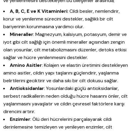
ve yenilenmesini destekleyen bu bileşenler arasında;
A, B, C, E ve K Vitaminleri
: Cildi besler, nemlendirir,
korur ve yenilenme sürecini destekler, sağlıklı bir cilt
bariyerinin korunmasına yardımcı olur.
Mineraller
: Magnezyum, kalsiyum, potasyum, demir ve
iyot gibi cilt sağlığı için önemli mineraller açısından zengin
olan yosunlar, cilt metabolizmasını düzenler, detoks etkisi
sağlar ve hücre yenilenmesini destekler.
Amino Asitler
: Kolajen ve elastin üretimini destekleyen
amino asitler, cildin yapı taşlarını güçlendirir, yaşlanma
belirtilerini geciktirir ve daha sıkı bir cilt dokusu sağlar.
Antioksidanlar
: Yosunlardaki güçlü antioksidanlar,
serbest radikallerin neden olduğu hücre hasarını önler, cilt
yaşlanmasını yavaşlatır ve cildin çevresel faktörlere karşı
direncini artırır.
Enzimler
: Ölü deri hücrelerini parçalayarak cildi
derinlemesine temizleyen ve yenileyen enzimler, cilt