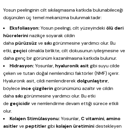
Yosun peelinginin cilt sıkılaşmasına katkıda bulunabileceği
düşünülen üç temel mekanizma bulunmaktadır:
Eksfoliasyon:
Yosun peelingi, cilt yüzeyindeki
ölü deri
hücrelerini
nazikçe soyarak cildin
daha
pürüzsüz
ve
sıkı
görünmesine yardımcı olur. Bu
etki,
geçici
olmakla birlikte, cilt dokusunun iyileşmesine ve
daha genç bir görünüm kazanılmasına katkıda bulunur.
Hidrasyon:
Yosunlar,
hyaluronik asit
gibi suyu cilde
çeken ve tutan doğal nemlendirici faktörler (NMF) içerir.
Hyaluronik asit, cildi nemlendirerek
dolgunlaştırır
,
böylece
ince çizgilerin
görünümünü azaltır ve cildin
daha
sıkı
görünmesine yardımcı olur. Bu etki
de
geçicidir
ve nemlendirme devam ettiği sürece etkili
olur.
Kolajen Stimülasyonu:
Yosunlar,
C vitamini
,
amino
asitler
ve
peptitler
gibi
kolajen üretimini
destekleyen