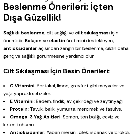
Beslenme Önerileri: İçten
Dışa Güzellik!
Sağlıklı beslenme
, cilt sağlığı ve
cilt sıkılaşması
için
önemlidir.
Kolajen
ve
elastin
üretimini destekleyen,
antioksidanlar
açısından zengin bir beslenme, cildin daha
genç ve sağlıklı görünmesine yardımcı olur.
Cilt Sıkılaşması İçin Besin Önerileri:
C Vitamini:
Portakal, limon, greyfurt gibi meyveler ve
yeşil yapraklı sebzeler.
E Vitamini:
Badem, fındık, ay çekirdeği ve zeytinyağı.
Protein:
Tavuk, balık, yumurta, mercimek ve fasulye.
Omega-3 Yağ Asitleri:
Somon, ton balığı, ceviz ve
keten tohumu.
Antioksidanlar:
Yaban mersini, çilek, ıspanak ve brokoli.