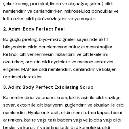
şeker kamışı, portakal, limon ve akçaağaç şekeri) cildi
nemlendirir ve canlandırırken, mikroselüloz boncuklar ve
luffa özleri cildi pürüzsüzleştirir ve yumuşatır.
2. Adım: Body Perfect Peel
Bu güçlü peeling, biyo-mikroiğneler sayesinde aktif
bileşenlerin cilde derinlemesine nüfuz etmesini sağlar.
Retinol, cilt yenilenmesini hızlandırır ve cilt lekelerini
azaltırken; arbutin cildi aydınlatır ve melanin sentezini
engeller. MAP ise cildi nemlendirir, canlandırır ve kolajen
üretimini destekler.
3. Adım: Body Perfect Exfoliating Scrub
Bu nemlendirici ve onarıcı krem, laktik asit ile cildi nazikçe
soyar, ektoin ile cilt bariyerini güçlendirir ve skualan ile cildi
nemlendirir. Hyaluronik asit, cildin nem tutma kapasitesini
artırırken, karite yağı, tatlı badem yağı ve jojoba yağı cildi
besler ve korur. 7 yatıştırıcı bitki özü kompleksi, cildi