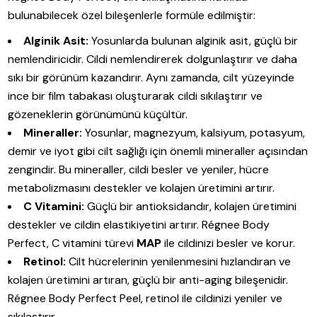
bulunabilecek özel bileşenlerle formüle edilmiştir:
Alginik Asit:
Yosunlarda bulunan alginik asit, güçlü bir
nemlendiricidir. Cildi nemlendirerek dolgunlaştırır ve daha
sıkı bir görünüm kazandırır. Aynı zamanda, cilt yüzeyinde
ince bir film tabakası oluşturarak cildi sıkılaştırır ve
gözeneklerin görünümünü küçültür.
Mineraller:
Yosunlar, magnezyum, kalsiyum, potasyum,
demir ve iyot gibi cilt sağlığı için önemli mineraller açısından
zengindir. Bu mineraller, cildi besler ve yeniler, hücre
metabolizmasını destekler ve kolajen üretimini artırır.
C Vitamini:
Güçlü bir antioksidandır, kolajen üretimini
destekler ve cildin elastikiyetini artırır. Régnee Body
Perfect, C vitamini türevi
MAP
ile cildinizi besler ve korur.
Retinol:
Cilt hücrelerinin yenilenmesini hızlandıran ve
kolajen üretimini artıran, güçlü bir anti-aging bileşenidir.
Régnee Body Perfect Peel, retinol ile cildinizi yeniler ve
sıkılaştırır.