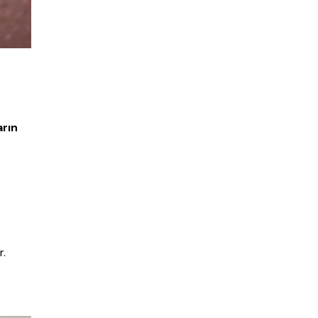
arın
r.