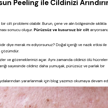
n Peeling ile Cildinizi Arındırı
ir cilt problemi olabilir. Burun, çene ve alın bölgesinde sıklıkla
nması sonucu oluşur.
Pürüzsüz ve kusursuz bir cilt
arıyorsanı
dir diye merak mı ediyorsunuz? Doğal içeriği ve nazik etkisi ile
ir çözümdür.
ler ve gözeneklerinizi açar. Aynı zamanda cildinizi ölü hücrele
çeriği sayesinde cildiniz daha yumuşak, pürüzsüz ve parlak bir
aydalarından yararlanmak için blog yazımızı okumaya devam ed