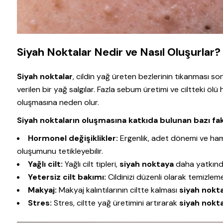
Siyah Noktalar Nedir ve Nasıl Oluşurlar?
Siyah noktalar
, cildin yağ üreten bezlerinin tıkanması s
verilen bir yağ salgılar. Fazla sebum üretimi ve ciltteki öl
oluşmasına neden olur.
Siyah noktaların oluşmasına katkıda bulunan bazı fak
Hormonel değişiklikler:
Ergenlik, adet dönemi ve hami
oluşumunu tetikleyebilir.
Yağlı cilt:
Yağlı cilt tipleri,
siyah noktaya
daha yatkındı
Yetersiz cilt bakımı:
Cildinizi düzenli olarak temiz
Makyaj:
Makyaj kalıntılarının ciltte kalması
siyah nokt
Stres:
Stres, ciltte yağ üretimini artırarak
siyah nokt