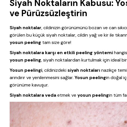
Siyah Noktaların Kabusu: Yosu
ve Pürüzsüzleştirin
Siyah noktalar
, cildinizin görünümünü bozan ve can sıkıcı b
görülen bu küçük siyah noktalar, cildin yağ ve kir ile tıka
yosun peeling
tam size göre!
Siyah noktalara karşı en etkili peeling yöntemi
hangisi
yosun peeling
, siyah noktalardan kurtulmak için ideal b
Yosun peelingi
, cildinizdeki
siyah noktaları
nazikçe temiz
arındırır ve yenilenmesini sağlar.
Yosun peeling
in doğal i
görünüme kavuşur.
Siyah noktalara veda
etmek ve
yosun peeling
in tüm f