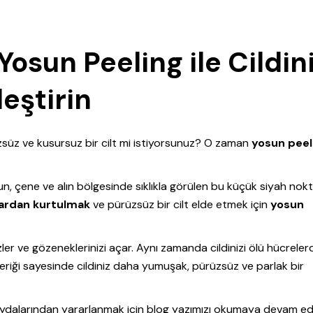
osun Peeling ile Cildini
eştirin
üz ve kusursuz bir cilt mi istiyorsunuz? O zaman
yosun peel
un, çene ve alın bölgesinde sıklıkla görülen bu küçük siyah nokt
lardan kurtulmak
ve pürüzsüz bir cilt elde etmek için
yosun
ler ve gözeneklerinizi açar. Aynı zamanda cildinizi ölü hücrele
çeriği sayesinde cildiniz daha yumuşak, pürüzsüz ve parlak bir
aydalarından yararlanmak için blog yazımızı okumaya devam ed