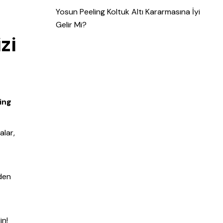
Yosun Peeling Koltuk Altı Kararmasına İyi
Gelir Mi?
zi
ing
alar,
rden
in!