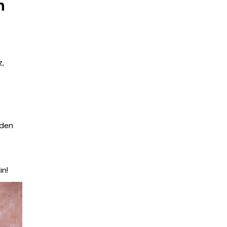
n
z,
rden
in!