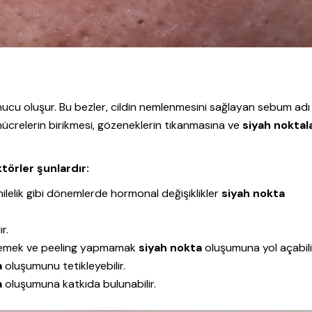
onucu oluşur. Bu bezler, cildin nemlenmesini sağlayan sebum adı
ü hücrelerin birikmesi, gözeneklerin tıkanmasına ve
siyah noktal
törler şunlardır:
lelik gibi dönemlerde hormonal değişiklikler
siyah nokta
r.
lememek ve peeling yapmamak
siyah nokta
oluşumuna yol açabili
a
oluşumunu tetikleyebilir.
a
oluşumuna katkıda bulunabilir.