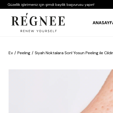
Güzellik işletmeniz için şimdi bayilik başvurusu yapın!
ANASAYF
Ev
Peeling
Siyah Noktalara Son! Yosun Peeling ile Cildin