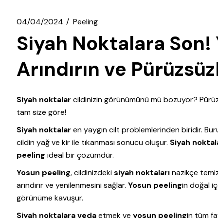
04/04/2024
Peeling
Siyah Noktalara Son! Y
Arındırın ve Pürüzsüzl
Siyah noktalar
cildinizin görünümünü mü bozuyor? Pürüzs
tam size göre!
Siyah noktalar
en yaygın cilt problemlerinden biridir. Bur
cildin yağ ve kir ile tıkanması sonucu oluşur.
Siyah nokta
peeling
ideal bir çözümdür.
Yosun peeling
, cildinizdeki
siyah noktaları
nazikçe temiz
arındırır ve yenilenmesini sağlar.
Yosun peeling
in doğal i
görünüme kavuşur.
Siyah noktalara veda
etmek ve
yosun peeling
in tüm f