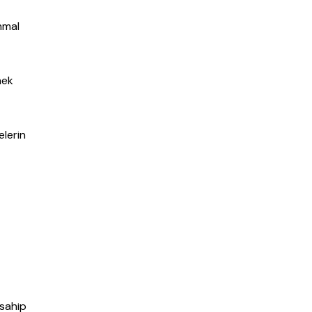
ihmal
mek
elerin
 sahip