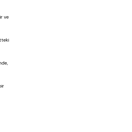
ir ve
tteki
inde,
bir