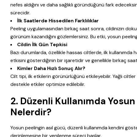
nefes aldığını ve daha sağlıklı göründüğünü fark edeceksiniz
sürecidir.
İlk Saatlerde Hissedilen Farklılıklar
Peeling uygulamasından birkaç saat sonra, cildinizin doku
görünüm kazandığını gözlemlersiniz. Bu etki, yosun peeling’
Cildin İlk Gün Tepkisi
Bazı durumlarda, özellikle hassas ciltlerde, ilk kullanımda haf
etkisini gösterdiğinin bir işaretidir ve genellikle birkaç saa
Kimler Daha Hızlı Sonuç Alır?
Cilt tipi, ilk etkilerin görünürlüğünü etkileyebilir. Yağlı cilt
destekle etkiler optimize edilebilir.
2.
Düzenli Kullanımda Yosun P
Nelerdir?
Yosun peelingin asıl gücü, düzenli kullanımda kendini gösteri
derinlemesine bir yenilenme süreci başlar.