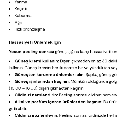
Yanma
Kaşıntı
Kabarma
Ağrı
Hızlı bronzlaşma
Hassasiyeti Önlemek İçin
Yosun peeling sonrası
güneş ışığına karşı hassasiyeti önl
Güneş kremi kullanın:
Dışarı çıkmadan en az 30 daki
kullanın. Güneş kremini her iki saatte bir ve yüzdükten ve
Güneşten korunma önlemleri alın:
Şapka, güneş göz
Güneş ışınlarından kaçının:
Mümkün olduğunca gölged
(10:00 – 16:00) dışarı çıkmaktan kaçının.
Cildinizi nemlendirin:
Peeling sonrası cildinizi nemlen
Alkol ve parfüm içeren ürünlerden kaçının:
Bu ürünl
getirebilir.
Cildinizi gözlemleyin:
Peeling sonrası cildinizde herha