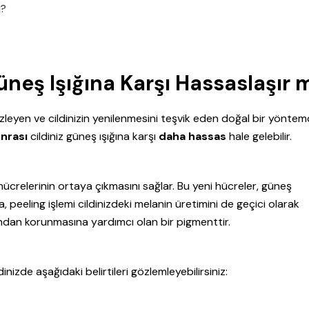
ı?
üneş Işığına Karşı Hassaslaşır 
mizleyen ve cildinizin yenilenmesini teşvik eden doğal bir yöntemd
nrası
cildiniz güneş ışığına karşı
daha hassas
hale gelebilir.
t hücrelerinin ortaya çıkmasını sağlar. Bu yeni hücreler, güneş
a, peeling işlemi cildinizdeki melanin üretimini de geçici olarak
arından korunmasına yardımcı olan bir pigmenttir.
inizde aşağıdaki belirtileri gözlemleyebilirsiniz: