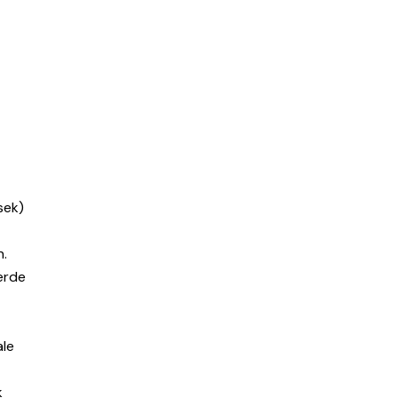
sek)
n.
erde
ale
k