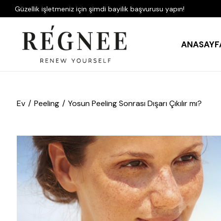
Güzellik işletmeniz için şimdi bayilik başvurusu yapın!
ANASAYF
Ev
Peeling
Yosun Peeling Sonrası Dışarı Çıkılır mı?