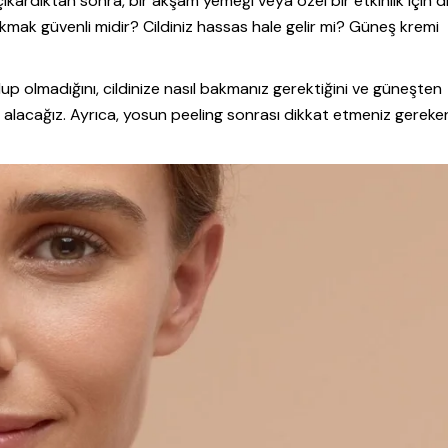
çıkardıktan sonra, bir akşam yemeği veya özel bir etkinlik için dı
çıkmak güvenli midir? Cildiniz hassas hale gelir mi? Güneş kremi
up olmadığını, cildinize nasıl bakmanız gerektiğini ve güneşten
le alacağız. Ayrıca, yosun peeling sonrası dikkat etmeniz gereke