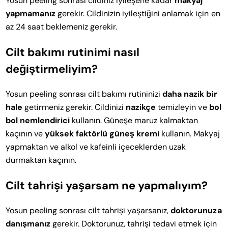
Yosun peeling sonrası cildiniz iyileşene kadar
makyaj
yapmamanız
gerekir. Cildinizin iyileştiğini anlamak için en
az 24 saat beklemeniz gerekir.
Cilt bakımı rutinimi nasıl
değiştirmeliyim?
Yosun peeling sonrası cilt bakımı rutininizi
daha nazik bir
hale
getirmeniz gerekir. Cildinizi
nazikçe
temizleyin ve
bol
bol nemlendirici
kullanın. Güneşe maruz kalmaktan
kaçının ve
yüksek faktörlü güneş kremi
kullanın. Makyaj
yapmaktan ve alkol ve kafeinli içeceklerden uzak
durmaktan kaçının.
Cilt tahrişi yaşarsam ne yapmalıyım?
Yosun peeling sonrası cilt tahrişi yaşarsanız,
doktorunuza
danışmanız
gerekir. Doktorunuz, tahrişi tedavi etmek için