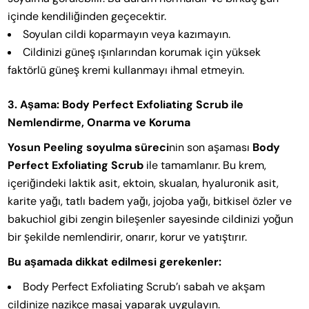
içinde kendiliğinden geçecektir.
Soyulan cildi koparmayın veya kazımayın.
Cildinizi güneş ışınlarından korumak için yüksek
faktörlü güneş kremi kullanmayı ihmal etmeyin.
3. Aşama: Body Perfect Exfoliating Scrub ile
Nemlendirme, Onarma ve Koruma
Yosun Peeling soyulma süreci
nin son aşaması
Body
Perfect Exfoliating Scrub
ile tamamlanır. Bu krem,
içeriğindeki laktik asit, ektoin, skualan, hyaluronik asit,
karite yağı, tatlı badem yağı, jojoba yağı, bitkisel özler ve
bakuchiol gibi zengin bileşenler sayesinde cildinizi yoğun
bir şekilde nemlendirir, onarır, korur ve yatıştırır.
Bu aşamada dikkat edilmesi gerekenler:
Body Perfect Exfoliating Scrub’ı sabah ve akşam
cildinize nazikçe masaj yaparak uygulayın.