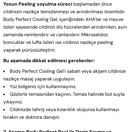
Yosun Peeling soyulma süreci
başlamadan önce
cildinizin nazikçe temizlenmesi ve arındırılması önemlidir.
Body Perfect Cooling Gel, içeriğindeki AHA’lar ve meyve
özleri sayesinde cildinizi ölü hücrelerden arındırırken, aynı
zamanda nemlendirir ve canlandırır. Mikroselüloz
boncuklar ve luffa özleri ise cildinizi nazikçe peeling
yaparak pürüzsüzleştirir.
Bu aşamada dikkat edilmesi gerekenler:
Body Perfect Cooling Gel’i sabah veya akşam cildinize
nazikçe masaj yaparak uygulayın.
Yüz bölgeniz için kullanmayınız.
Gözlerle temasından kaçının. Temas halinde bol suyla
yıkayınız.
Cildinizde tahriş veya kızarıklık oluşursa kullanmayı
bırakın ve doktora danışın.
2. Aşama: Body Perfect Peel ile Derin Soyma ve