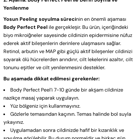
Yenilenme
Yosun Peeling soyulma süreci
nin en önemli aşaması
Body Perfect Peel
ile gerçekleşir. Bu ürün, içeriğindeki
biyo mikroiğneler sayesinde cildinizin epidermisine nüfuz
ederek aktif bileşenlerin derinlere ulaşmasını sağlar.
Retinol, arbutin ve MAP gibi güçlü aktif bileşenler cildinizi
soyarak ölü hücrelerden arındırır, cilt lekelerini azaltır, cilt
tonunu eşitler ve cilt yenilenmesini destekler.
Bu aşamada dikkat edilmesi gerekenler:
Body Perfect Peel’i 7-10 günde bir akşam cildinize
nazikçe masaj yaparak uygulayın.
Yüz bölgeniz için kullanmayınız.
Gözlerle temasından kaçının. Temas halinde bol suyla
yıkayınız.
Uygulamadan sonra cildinizde hafif bir kızarıklık ve
soyulma görülebilir. Bu durum normaldir ve birkaç gün