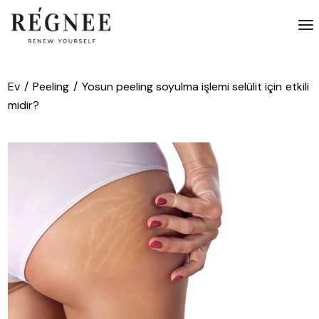
İçeriğe
atla
Ev
Peeling
Yosun peeling soyulma işlemi selülit için etkili
midir?