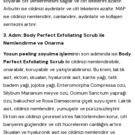
soyarak cilt yenilenmesini sağlar ve cilt lekelerini azaltır.
Arbutin ise cildinizi aydınlatır ve cilt lekelerini azaltır. MAP
ise cildinizi nemlendirir, canlandırır, aydınlatır ve kollajen
sentezini artırır.
3. Adım: Body Perfect Exfoliating Scrub ile
Nemlendirme ve Onarma
Yosun peeling soyulma işlemi
nin son adımında ise
Body
Perfect Exfoliating Scrub
ile cildinizi nemlendirebilir,
onarabilir, koruyabilir ve yatıştırabilirsiniz. Bu krem, laktik
asit, ektoin, skualan, hyaluronik asit, karite yağı, tatlı
badem yağı, jojoba yağı, Enteromorpha Compressa özü,
Silybum Marianum meyve özü, Ocimum Sanctum yaprağı
özü, bakuchiol ve Rosa Damascena çiçek suyu içerir. Laktik
asit, cildinizi nemlendirir, yumuşatır ve pürüzsüzleştirir.
Ektoin ise cildinizi çevresel stres faktörlerinden korur, cilt
bariyerini güçlendirir ve cilt hücrelerinin canlılığını artırır.
Skualan ve hyaluronik asit ise cildinizi nemlendirir ve