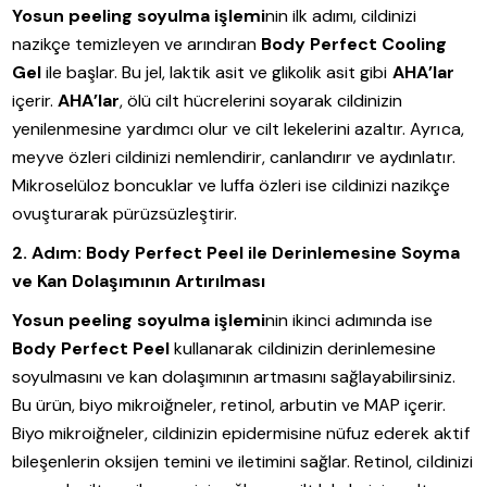
Yosun peeling soyulma işlemi
nin ilk adımı, cildinizi
nazikçe temizleyen ve arındıran
Body Perfect Cooling
Gel
ile başlar. Bu jel, laktik asit ve glikolik asit gibi
AHA’lar
içerir.
AHA’lar
, ölü cilt hücrelerini soyarak cildinizin
yenilenmesine yardımcı olur ve cilt lekelerini azaltır. Ayrıca,
meyve özleri cildinizi nemlendirir, canlandırır ve aydınlatır.
Mikroselüloz boncuklar ve luffa özleri ise cildinizi nazikçe
ovuşturarak pürüzsüzleştirir.
2. Adım: Body Perfect Peel ile Derinlemesine Soyma
ve Kan Dolaşımının Artırılması
Yosun peeling soyulma işlemi
nin ikinci adımında ise
Body Perfect Peel
kullanarak cildinizin derinlemesine
soyulmasını ve kan dolaşımının artmasını sağlayabilirsiniz.
Bu ürün, biyo mikroiğneler, retinol, arbutin ve MAP içerir.
Biyo mikroiğneler, cildinizin epidermisine nüfuz ederek aktif
bileşenlerin oksijen temini ve iletimini sağlar. Retinol, cildinizi