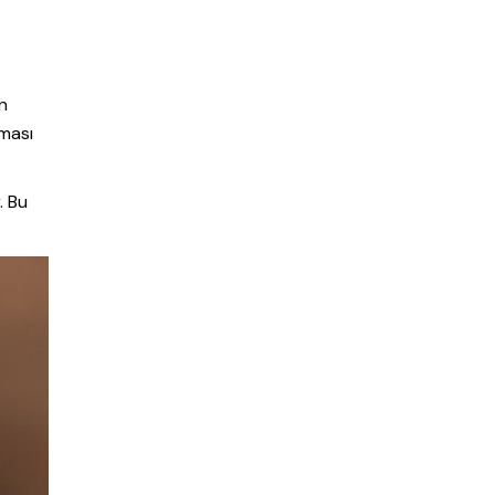
an
rması
. Bu