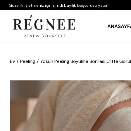
Güzellik işletmeniz için şimdi bayilik başvurusu yapın!
ANASAYF
Ev
Peeling
Yosun Peeling Soyulma Sonrası Ciltte Görül