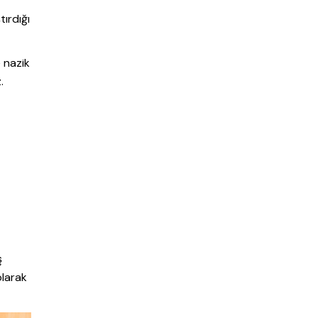
tırdığı
e nazik
.
ş
olarak