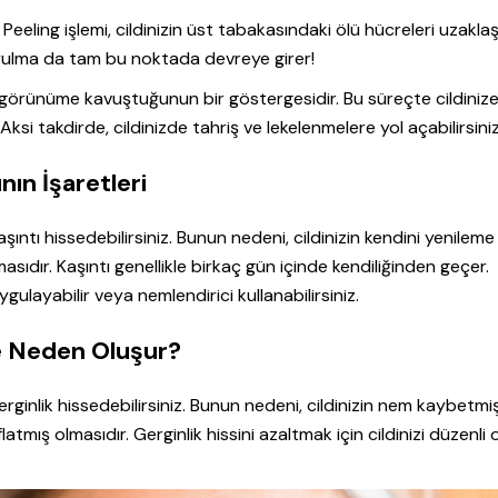
Peeling işlemi, cildinizin üst tabakasındaki ölü hücreleri uzaklaş
soyulma da tam bu noktada devreye girer!
bir görünüme kavuştuğunun bir göstergesidir. Bu süreçte cildiniz
si takdirde, cildinizde tahriş ve lekelenmelere yol açabilirsiniz
nın İşaretleri
ıntı hissedebilirsiniz. Bunun nedeni, cildinizin kendini yenileme
sıdır. Kaşıntı genellikle birkaç gün içinde kendiliğinden geçer.
gulayabilir veya nemlendirici kullanabilirsiniz.
te Neden Oluşur?
rginlik hissedebilirsiniz. Bunun nedeni, cildinizin nem kaybetmi
latmış olmasıdır. Gerginlik hissini azaltmak için cildinizi düzenli 