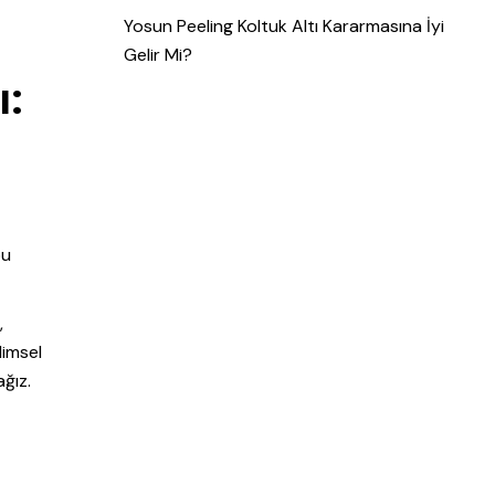
Yosun Peeling Koltuk Altı Kararmasına İyi
Gelir Mi?
ı:
bu
,
limsel
ağız.