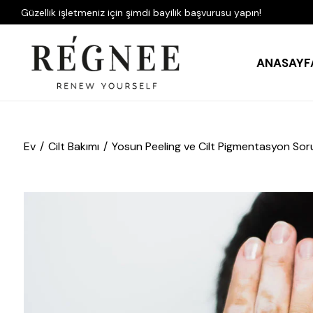
Güzellik işletmeniz için şimdi bayilik başvurusu yapın!
ANASAYF
Ev
Cilt Bakımı
Yosun Peeling ve Cilt Pigmentasyon Soru