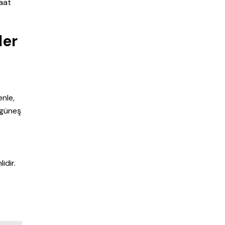
saat
ler
enle,
 güneş
idir.