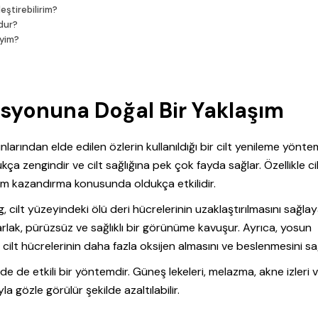
eştirebilirim?
ndur?
iyim?
asyonuna Doğal Bir Yaklaşım
larından elde edilen özlerin kullanıldığı bir cilt yenileme yöntem
ça zengindir ve cilt sağlığına pek çok fayda sağlar. Özellikle ci
üm kazandırma konusunda oldukça etkilidir.
g, cilt yüzeyindeki ölü deri hücrelerinin uzaklaştırılmasını sağla
parlak, pürüzsüz ve sağlıklı bir görünüme kavuşur. Ayrıca, yosun
cilt hücrelerinin daha fazla oksijen almasını ve beslenmesini sa
e de etkili bir yöntemdir. Güneş lekeleri, melazma, akne izleri 
la gözle görülür şekilde azaltılabilir.