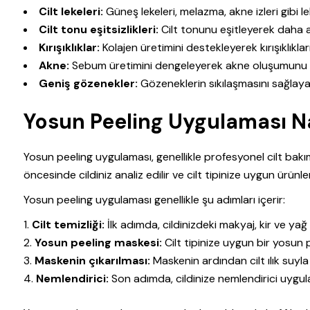
Cilt lekeleri:
Güneş lekeleri, melazma, akne izleri gibi l
Cilt tonu eşitsizlikleri:
Cilt tonunu eşitleyerek daha ay
Kırışıklıklar:
Kolajen üretimini destekleyerek kırışıklıkla
Akne:
Sebum üretimini dengeleyerek akne oluşumunu e
Geniş gözenekler:
Gözeneklerin sıkılaşmasını sağlaya
Yosun Peeling Uygulaması Nas
Yosun peeling uygulaması, genellikle profesyonel cilt bakı
öncesinde cildiniz analiz edilir ve cilt tipinize uygun ürünler 
Yosun peeling uygulaması genellikle şu adımları içerir:
Cilt temizliği:
İlk adımda, cildinizdeki makyaj, kir ve yağ k
Yosun peeling maskesi:
Cilt tipinize uygun bir yosun pe
Maskenin çıkarılması:
Maskenin ardından cilt ılık suyla 
Nemlendirici:
Son adımda, cildinize nemlendirici uygula