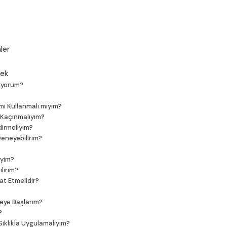
ler
nek
nıyorum?
i Kullanmalı mıyım?
 Kaçınmalıyım?
dirmeliyim?
Deneyebilirim?
iyim?
lirim?
at Etmelidir?
eye Başlarım?
?
Sıklıkla Uygulamalıyım?