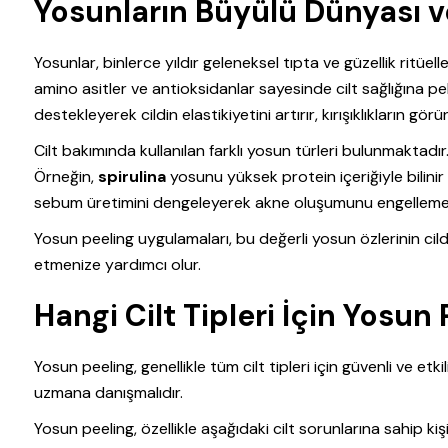
Yosunların Büyülü Dünyası ve
Yosunlar, binlerce yıldır geleneksel tıpta ve güzellik ritüell
amino asitler ve antioksidanlar sayesinde cilt sağlığına pek 
destekleyerek cildin elastikiyetini artırır, kırışıklıkların 
Cilt bakımında kullanılan farklı yosun türleri bulunmaktadır
Örneğin,
spirulina
yosunu yüksek protein içeriğiyle bilinir
sebum üretimini dengeleyerek akne oluşumunu engellemey
Yosun peeling uygulamaları, bu değerli yosun özlerinin c
etmenize yardımcı olur.
Hangi Cilt Tipleri İçin Yosu
Yosun peeling, genellikle tüm cilt tipleri için güvenli ve e
uzmana danışmalıdır.
Yosun peeling, özellikle aşağıdaki cilt sorunlarına sahip kiş