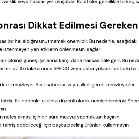
zarıklık veya hassasiyet oluşabilir. Bu etkiler genellikle birkaç 
nrası Dikkat Edilmesi Gereken
as bir hal aldığını unutmamak önemlidir. Bu nedenle, aşağıdaki
 ve istenmeyen yan etkilerin önlenmesini sağlar:
 cildiniz güneş ışınlarına karşı daha hassas hale gelir. Bu ned
an en az 15 dakika önce SPF 30 veya daha yüksek faktörlü bir
ki kez temizleyin. Sert sabunlar veya alkol içeren temizleyiciler
abilir. Bu nedenle, cildinizi düzenli olarak nemlendirmeniz öneml
nın.
n nefes alması için bir süre makyaj yapmaktan kaçının.
 tahriş edebileceği için başka peeling ürünleri kullanmayın.