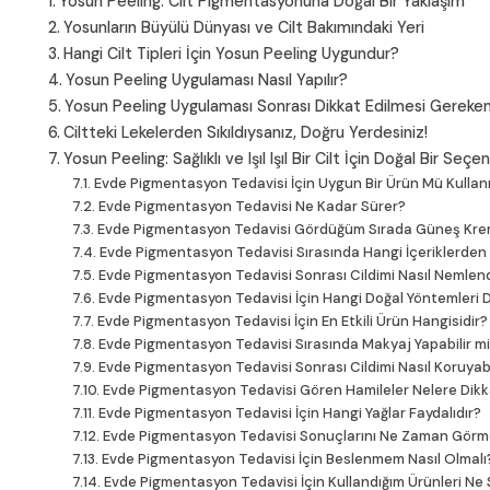
Yosun Peeling: Cilt Pigmentasyonuna Doğal Bir Yaklaşım
Yosunların Büyülü Dünyası ve Cilt Bakımındaki Yeri
Hangi Cilt Tipleri İçin Yosun Peeling Uygundur?
Yosun Peeling Uygulaması Nasıl Yapılır?
Yosun Peeling Uygulaması Sonrası Dikkat Edilmesi Gereken
Ciltteki Lekelerden Sıkıldıysanız, Doğru Yerdesiniz!
Yosun Peeling: Sağlıklı ve Işıl Işıl Bir Cilt İçin Doğal Bir Seçe
Evde Pigmentasyon Tedavisi İçin Uygun Bir Ürün Mü Kulla
Evde Pigmentasyon Tedavisi Ne Kadar Sürer?
Evde Pigmentasyon Tedavisi Gördüğüm Sırada Güneş Krem
Evde Pigmentasyon Tedavisi Sırasında Hangi İçeriklerden
Evde Pigmentasyon Tedavisi Sonrası Cildimi Nasıl Nemlen
Evde Pigmentasyon Tedavisi İçin Hangi Doğal Yöntemleri 
Evde Pigmentasyon Tedavisi İçin En Etkili Ürün Hangisidir?
Evde Pigmentasyon Tedavisi Sırasında Makyaj Yapabilir m
Evde Pigmentasyon Tedavisi Sonrası Cildimi Nasıl Koruyabi
Evde Pigmentasyon Tedavisi Gören Hamileler Nelere Dikk
Evde Pigmentasyon Tedavisi İçin Hangi Yağlar Faydalıdır?
Evde Pigmentasyon Tedavisi Sonuçlarını Ne Zaman Görm
Evde Pigmentasyon Tedavisi İçin Beslenmem Nasıl Olmalı
Evde Pigmentasyon Tedavisi İçin Kullandığım Ürünleri Ne 