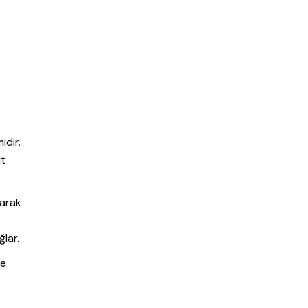
idir.
lt
yarak
ğlar.
ve