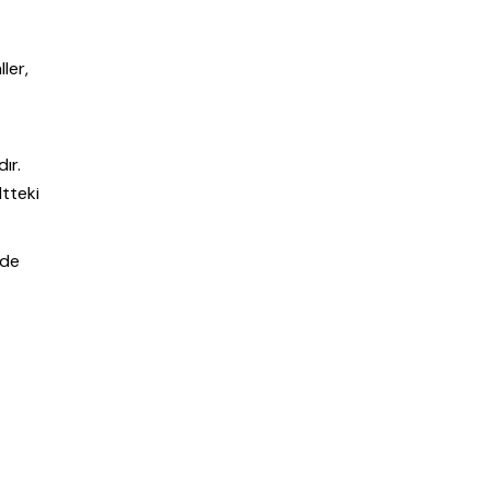
ler,
ır.
ltteki
lde