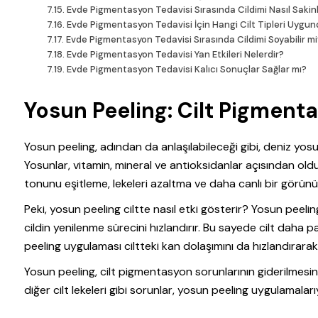
Evde Pigmentasyon Tedavisi Sırasında Cildimi Nasıl Sakinl
Evde Pigmentasyon Tedavisi İçin Hangi Cilt Tipleri Uygu
Evde Pigmentasyon Tedavisi Sırasında Cildimi Soyabilir m
Evde Pigmentasyon Tedavisi Yan Etkileri Nelerdir?
Evde Pigmentasyon Tedavisi Kalıcı Sonuçlar Sağlar mı?
Yosun Peeling: Cilt Pigment
Yosun peeling, adından da anlaşılabileceği gibi, deniz yosun
Yosunlar, vitamin, mineral ve antioksidanlar açısından olduk
tonunu eşitleme, lekeleri azaltma ve daha canlı bir görün
Peki, yosun peeling ciltte nasıl etki gösterir? Yosun peelin
cildin yenilenme sürecini hızlandırır. Bu sayede cilt daha 
peeling uygulaması ciltteki kan dolaşımını da hızlandırarak 
Yosun peeling, cilt pigmentasyon sorunlarının giderilmesind
diğer cilt lekeleri gibi sorunlar, yosun peeling uygulamalarıy