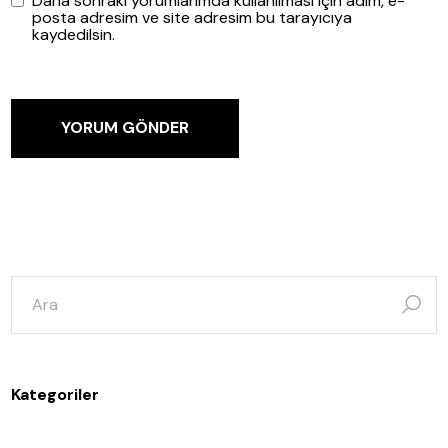
Daha sonraki yorumlarımda kullanılması için adım, e-
posta adresim ve site adresim bu tarayıcıya
kaydedilsin.
YORUM GÖNDER
şunun
için
ara:
Kategoriler