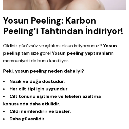
Yosun Peeling: Karbon
Peeling’i Tahtından İndiriyor!
Cildiniz pürüzsüz ve ışıltılı mı olsun istiyorsunuz?
Yosun
peeling
tam size göre!
Yosun peeling yaptıranlar
ın
memnuniyeti de bunu kanıtlıyor.
Peki, yosun peeling neden daha iyi?
Nazik ve doğa dostudur.
Her cilt tipi için uygundur.
Cilt tonunu eşitleme ve lekeleri azaltma
konusunda daha etkilidir.
Cildi nemlendirir ve besler.
Daha güvenlidir.