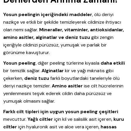
Yosun peelingin içeriğindeki maddeler
, ölü deriyi
nazikçe ve etkili bir şekilde temizleyerek cildinize ihtiyacı
olan nemi sağlar.
Mineraller, vitaminler, antioksidanlar,
amino asitler, alginatlar ve deniz tuzu
gibi zengin
içeriğiyle cildinizi pürüzsüz, yumuşak ve parlak bir
görünüme kavuşturur.
Yosun peeling
, diğer peeling türlerine kıyasla
daha etkili
bir temizlik sağlar.
Alginatlar
kir ve yağı mıknatıs gibi
çekerken,
deniz tuzu
farklı boyutlardaki taneleriyle ölü
deriyi nazikçe temizler.
Amino asitler
ise cilt hücrelerinin
yenilenmesini teşvik ederek cildin daha pürüzsüz ve
yumuşak olmasını sağlar.
Farklı cilt tipleri için uygun yosun peeling çeşitleri
mevcuttur.
Yağlı ciltler
için kil ve salisilik asit içeren,
kuru
ciltler
için hyaluronik asit ve aloe vera içeren,
hassas