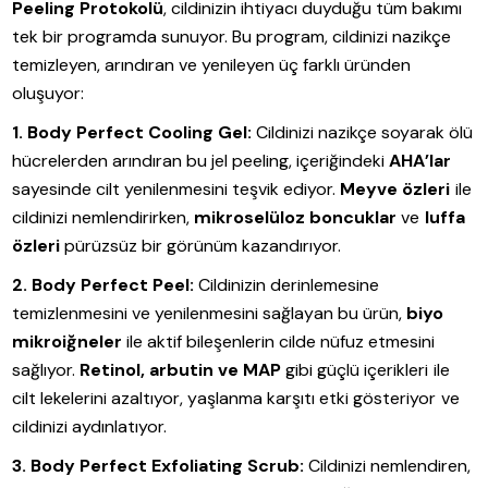
Peeling Protokolü
, cildinizin ihtiyacı duyduğu tüm bakımı
tek bir programda sunuyor. Bu program, cildinizi nazikçe
temizleyen, arındıran ve yenileyen üç farklı üründen
oluşuyor:
1. Body Perfect Cooling Gel:
Cildinizi nazikçe soyarak ölü
hücrelerden arındıran bu jel peeling, içeriğindeki
AHA’lar
sayesinde cilt yenilenmesini teşvik ediyor.
Meyve özleri
ile
cildinizi nemlendirirken,
mikroselüloz boncuklar
ve
luffa
özleri
pürüzsüz bir görünüm kazandırıyor.
2. Body Perfect Peel:
Cildinizin derinlemesine
temizlenmesini ve yenilenmesini sağlayan bu ürün,
biyo
mikroiğneler
ile aktif bileşenlerin cilde nüfuz etmesini
sağlıyor.
Retinol, arbutin ve MAP
gibi güçlü içerikleri ile
cilt lekelerini azaltıyor, yaşlanma karşıtı etki gösteriyor ve
cildinizi aydınlatıyor.
3. Body Perfect Exfoliating Scrub:
Cildinizi nemlendiren,