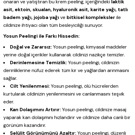
onaran ve yatıştıran bu krem peeling, içeriğindeki
laktik
asit, ektoin, skualan, hyaluronik asit, karite yağı, tatlı
badem yağı, jojoba yağı
ve
bitkisel kompleksler
ile
cildinize ihtiyacı olan tüm besleyiciliği sunuyor.
Yosun Peelingi ile Farkı Hissedin:
Doğal ve Zararsız:
Yosun peelingi, kimyasal maddeler
yerine doğal içerikler kullanarak cildinizi nazikçe temizler.
Derinlemesine Temizlik:
Yosun peelingi, cildinizin
derinliklerine nüfuz ederek tüm kir ve yağlardan arınmasını
sağlar.
Cilt Yenilenmesi:
Yosun peelingi, ölü hücrelerden
kurtularak cildinizin yenilenmesini ve canlanmasını teşvik
eder.
Kan Dolaşımını Artırır:
Yosun peelingi, cildinize masaj
yaparak kan dolaşımını hızlandırır ve cildinize daha canlı bir
görünüm kazandırır.
Selülit Görünümünü Azaltır:
Yosun peelingi, düzenli