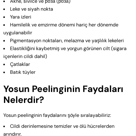
Akne, sivilce ve роза (роза)
Leke ve siyah nokta
Yara izleri
Hamilelik ve emzirme dönemi hariç her dönemde
uygulanabilir
Pigmentasyon noktaları, melazma ve yaşlılık lekeleri
Elastikliğini kaybetmiş ve yorgun görünen cilt (sigara
içenlerin cildi dahil)
Çatlaklar
Batık tüyler
Yosun Peelinginin Faydaları
Nelerdir?
Yosun peelinginin faydalarını şöyle sıralayabiliriz:
Cildi derinlemesine temizler ve ölü hücrelerden
arındırır.