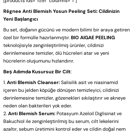
[products ids=”1591″ columns=”1″]
Régnee Anti Blemish Yosun Peeling Seti: Cildinizin
Yeni Başlangıcı
Bu set, doğanın gücünü ve modern bilimi bir araya getiren
özel bir formülle hazırlanmıştır.
BIO AlGAE PEELING
teknolojisiyle zenginleştirilmiş ürünler, cildinizi
derinlemesine temizler, ölü hücreleri atar ve yeni
hücrelerin oluşumunu hızlandırır.
Beş Adımda Kusursuz Bir Cilt
:
Anti Blemish Cleanser:
Salisilik asit ve niasinamid
içeren bu jelden köpüğe dönüşen temizleyici, cildinizi
derinlemesine temizler, gözenekleri sıkılaştırır ve akneye
neden olan bakterileri yok eder.
Anti Blemish Serum:
Potasyum Azeloil Diglisinat ve
Bakuchiol ile zenginleştirilmiş bu serum, cilt lekelerini
azaltır, sebum üretimini kontrol eder ve cildin doğal nem