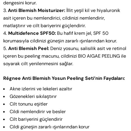
dengesini korur.
Anti Blemish Moisturizer:
İllit yeşil kil ve hiyaluronik
asit içeren bu nemlendirici, cildinizi nemlendirir,
matlaştırır ve cilt bariyerini güçlendirir.
Multidefence SPF50:
Bu hafif krem jel, SPF 50
korumasıyla cildinizi güneşin zararlı ışınlarından korur.
Anti Blemish Peel:
Deniz yosunu, salisilik asit ve retinol
içeren bu peeling macunu, cildinizi BIO AlGAE PEELING ile
soyarak cilt yenilenmesini sağlar.
Régnee Anti Blemish Yosun Peeling Seti’nin Faydaları:
Akne izlerini ve lekeleri azaltır
Gözenekleri sıkılaştırır
Cilt tonunu eşitler
Cildi nemlendirir ve besler
Cilt bariyerini güçlendirir
Cildi güneşin zararlı ışınlarından korur