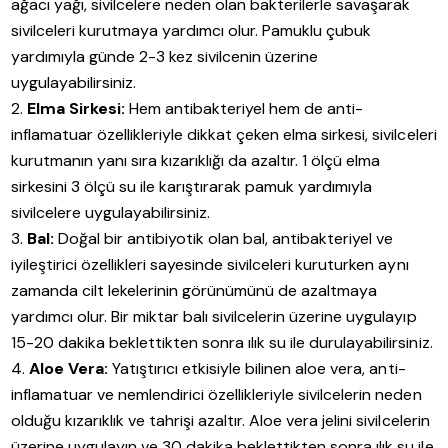
ağacı yağı, sivilcelere neden olan bakterilerle savaşarak
sivilceleri kurutmaya yardımcı olur. Pamuklu çubuk
yardımıyla günde 2-3 kez sivilcenin üzerine
uygulayabilirsiniz.
Elma Sirkesi:
Hem antibakteriyel hem de anti-
inflamatuar özellikleriyle dikkat çeken elma sirkesi, sivilceleri
kurutmanın yanı sıra kızarıklığı da azaltır. 1 ölçü elma
sirkesini 3 ölçü su ile karıştırarak pamuk yardımıyla
sivilcelere uygulayabilirsiniz.
Bal:
Doğal bir antibiyotik olan bal, antibakteriyel ve
iyileştirici özellikleri sayesinde sivilceleri kuruturken aynı
zamanda cilt lekelerinin görünümünü de azaltmaya
yardımcı olur. Bir miktar balı sivilcelerin üzerine uygulayıp
15-20 dakika beklettikten sonra ılık su ile durulayabilirsiniz.
Aloe Vera:
Yatıştırıcı etkisiyle bilinen aloe vera, anti-
inflamatuar ve nemlendirici özellikleriyle sivilcelerin neden
olduğu kızarıklık ve tahrişi azaltır. Aloe vera jelini sivilcelerin
üzerine uygulayın ve 30 dakika beklettikten sonra ılık su ile