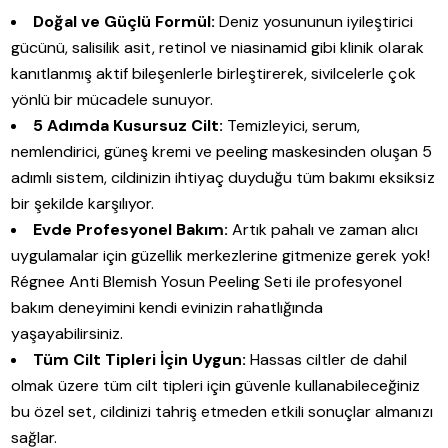
Doğal ve Güçlü Formül:
Deniz yosununun iyileştirici
gücünü, salisilik asit, retinol ve niasinamid gibi klinik olarak
kanıtlanmış aktif bileşenlerle birleştirerek, sivilcelerle çok
yönlü bir mücadele sunuyor.
5 Adımda Kusursuz Cilt:
Temizleyici, serum,
nemlendirici, güneş kremi ve peeling maskesinden oluşan 5
adımlı sistem, cildinizin ihtiyaç duyduğu tüm bakımı eksiksiz
bir şekilde karşılıyor.
Evde Profesyonel Bakım:
Artık pahalı ve zaman alıcı
uygulamalar için güzellik merkezlerine gitmenize gerek yok!
Régnee Anti Blemish Yosun Peeling Seti ile profesyonel
bakım deneyimini kendi evinizin rahatlığında
yaşayabilirsiniz.
Tüm Cilt Tipleri İçin Uygun:
Hassas ciltler de dahil
olmak üzere tüm cilt tipleri için güvenle kullanabileceğiniz
bu özel set, cildinizi tahriş etmeden etkili sonuçlar almanızı
sağlar.