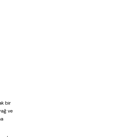
ak bir
 yağ ve
na