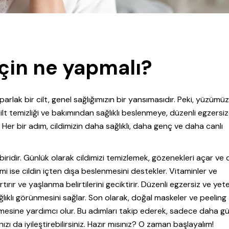
için ne yapmalı?
parlak bir cilt, genel sağlığımızın bir yansımasıdır. Peki, yüzümü
ilt temizliği ve bakımından sağlıklı beslenmeye, düzenli egzersi
er bir adım, cildimizin daha sağlıklı, daha genç ve daha canlı
 biridir. Günlük olarak cildimizi temizlemek, gözenekleri açar ve c
imi ise cildin içten dışa beslenmesini destekler. Vitaminler ve
artırır ve yaşlanma belirtilerini geciktirir. Düzenli egzersiz ve yete
ğlıklı görünmesini sağlar. Son olarak, doğal maskeler ve peeling
nmesine yardımcı olur. Bu adımları takip ederek, sadece daha gü
zı da iyileştirebilirsiniz. Hazır mısınız? O zaman başlayalım!