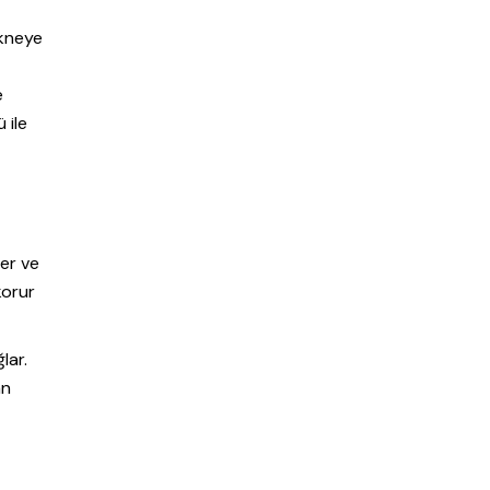
akneye
g
e
 ile
ler ve
korur
lar.
an