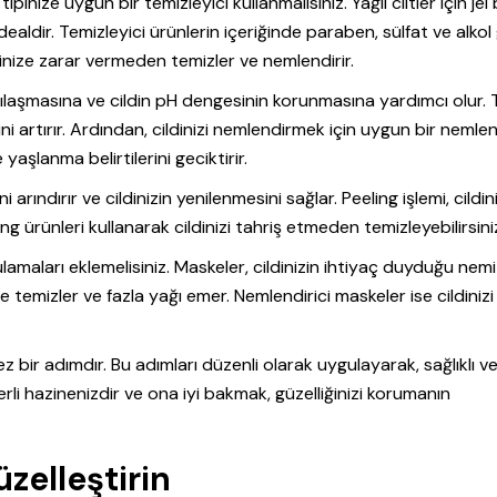
pinize uygun bir temizleyici kullanmalısınız. Yağlı ciltler için jel 
 idealdir. Temizleyici ürünlerin içeriğinde paraben, sülfat ve alkol 
ldinize zarar vermeden temizler ve nemlendirir.
ılaşmasına ve cildin pH dengesinin korunmasına yardımcı olur. 
ni artırır. Ardından, cildinizi nemlendirmek için uygun bir nemlen
 yaşlanma belirtilerini geciktirir.
arındırır ve cildinizin yenilenmesini sağlar. Peeling işlemi, cildin
 ürünleri kullanarak cildinizi tahriş etmeden temizleyebilirsini
lamaları eklemelisiniz. Maskeler, cildinizin ihtiyaç duyduğu nemi
ine temizler ve fazla yağı emer. Nemlendirici maskeler ise cildinizi
 bir adımdır. Bu adımları düzenli olarak uygulayarak, sağlıklı ve ış
ğerli hazinenizdir ve ona iyi bakmak, güzelliğinizi korumanın
zelleştirin