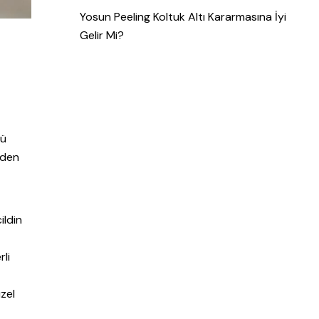
Yosun Peeling Koltuk Altı Kararmasına İyi
Gelir Mi?
zü
zden
ildin
rli
zel