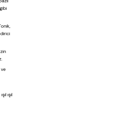
bazlı
gibi
Tonik,
dirici
izin
z.
 ve
ıl ışıl