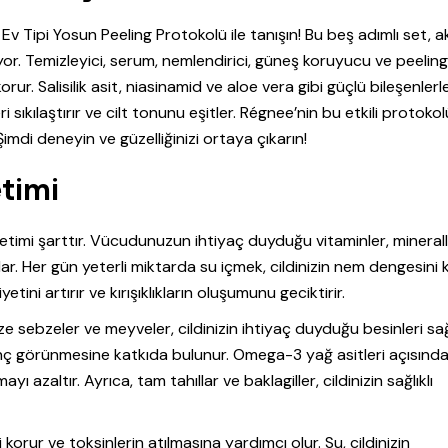
v Tipi Yosun Peeling Protokolü ile tanışın! Bu beş adımlı set, 
uyor. Temizleyici, serum, nemlendirici, güneş koruyucu ve peelin
orur. Salisilik asit, niasinamid ve aloe vera gibi güçlü bileşenlerl
ri sıkılaştırır ve cilt tonunu eşitler. Régnee’nin bu etkili protokolü
mdi deneyin ve güzelliğinizi ortaya çıkarın!
timi
ketimi şarttır. Vücudunuzun ihtiyaç duyduğu vitaminler, mineral
ğlar. Her gün yeterli miktarda su içmek, cildinizin nem dengesini 
yetini artırır ve kırışıklıkların oluşumunu geciktirir.
Taze sebzeler ve meyveler, cildinizin ihtiyaç duyduğu besinleri sağ
e genç görünmesine katkıda bulunur. Omega-3 yağ asitleri açısınd
ı azaltır. Ayrıca, tam tahıllar ve baklagiller, cildinizin sağlıklı
korur ve toksinlerin atılmasına yardımcı olur. Su, cildinizin