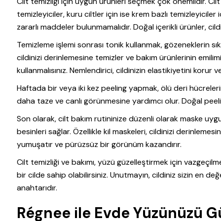
Cilt temizliği için uygun ürünleri seçmek çok önemlidir. Cilt ti
temizleyiciler, kuru ciltler için ise krem bazlı temizleyiciler
zararlı maddeler bulunmamalıdır. Doğal içerikli ürünler, ci
Temizleme işlemi sonrası tonik kullanmak, gözeneklerin sık
cildinizi derinlemesine temizler ve bakım ürünlerinin emilimi
kullanmalısınız. Nemlendirici, cildinizin elastikiyetini korur ve
Haftada bir veya iki kez peeling yapmak, ölü deri hücrelerini 
daha taze ve canlı görünmesine yardımcı olur. Doğal peeling
Son olarak, cilt bakım rutininize düzenli olarak maske uygu
besinleri sağlar. Özellikle kil maskeleri, cildinizi derinlemes
yumuşatır ve pürüzsüz bir görünüm kazandırır.
Cilt temizliği ve bakımı, yüzü güzelleştirmek için vazgeçilmez
bir cilde sahip olabilirsiniz. Unutmayın, cildiniz sizin en de
anahtarıdır.
Régnee ile Evde Yüzünüzü Gü