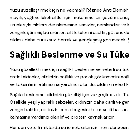
Yüzü güzelleştirmek için ne yapmalı? Régnee Anti Blemish E
meyilli, yağlı ve lekeli ciltler için mükemmel bir çözüm sun
ürünleriyle cildinizi derinlemesine temizler, nemlendirir ve k
zenginleştirilmiş bu ürünler, cilt lekelerini azaltır, gözenekle
cildiniz daha pürüzsüz, berrak ve gençleşmiş görünecek. Şi
Sağlıklı Beslenme ve Su Tüke
Yüzü güzelleştirmek için sağlıklı beslenme ve yeterli su tü
antioksidanlar, cildinizin sağlıklı ve parlak görünmesini sa
ve toksinlerin atılmasına yardımcı olur. Su, cildinizin elastiki
Sağlıklı beslenme, cildinizin güzelliği için vazgeçilmezdir. 
Özellikle yeşil yapraklı sebzeler, cildinizin daha canlı v
zengin balıklar, cildinizin nem dengesini korur ve iltihaplanmay
kalmasına yardımcı olan lif ve protein kaynaklarıdır.
Her gün yeterli miktarda su içmek, cildinizin nem dengesini 