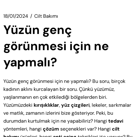
18/01/2024
Cilt Bakımı
Yüzün genç
görünmesi için ne
yapmalı?
Yüzün genç görünmesi için ne yapmalı? Bu soru, birçok
kadının aklını kurcalayan bir soru. Çünkü yüzümüz,
yaşlanmanın en çok etkilediği bölgelerden biri.
Yüzümüzdeki
kırışıklıklar
,
yüz çizgileri
, lekeler, sarkmalar
ve matlık, zamanın izlerini bize gösteriyor. Peki, bu
durumdan kurtulmak için ne yapabiliriz? Hangi
tedavi
yöntemleri, hangi
çözüm
seçenekleri var? Hangi
cilt
bakımı
ürünleri, hangi
anti aging
teknikleri işe yarıyor? Bu