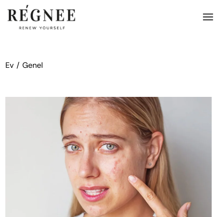
İçeriğe
atla
Ev
Genel